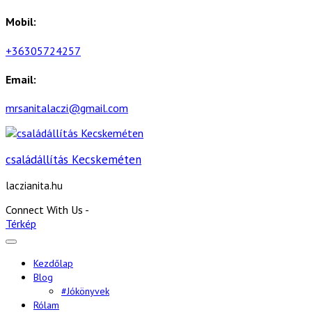
Skip
Mobil:
to
content
+36305724257
Email:
mrsanitalaczi@gmail.com
családállítás Kecskeméten
laczianita.hu
Connect With Us -
Térkép
Kezdőlap
Blog
#jókönyvek
Rólam