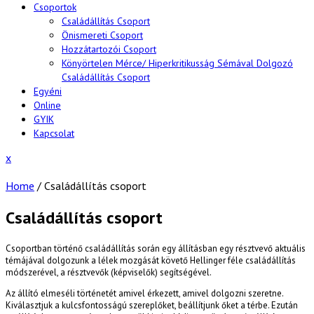
Csoportok
Családállítás Csoport
Önismereti Csoport
Hozzátartozói Csoport
Könyörtelen Mérce/ Hiperkritikusság Sémával Dolgozó
Családállítás Csoport
Egyéni
Online
GYIK
Kapcsolat
Close
x
Menu
Home
/
Családállítás csoport
Családállítás csoport
Csoportban történő családállítás során egy állításban egy résztvevő aktuális
témájával dolgozunk a lélek mozgását követő Hellinger féle családállítás
módszerével, a résztvevők (képviselők) segítségével.
Az állító elmeséli történetét amivel érkezett, amivel dolgozni szeretne.
Kiválasztjuk a kulcsfontosságú szereplőket, beállítjunk őket a térbe. Ezután