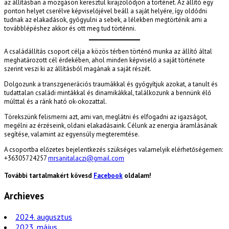
az állításban a mozgáson keresztül kirajzolódjon a történet. Az állító egy
ponton helyet cserélve képviselőjével beáll a saját helyére, így oldódni
tudnak az elakadások, gyógyulni a sebek, a lélekben megtörténik ami a
továbblépéshez akkor és ott meg tud történni.
A családállítás csoport célja a közös térben történő munka az állító által
meghatározott cél érdekében, ahol minden képviselő a saját története
szerint veszi ki az állításból magának a saját részét.
Dolgozunk a transzgenerációs traumákkal és gyógyítjuk azokat, a tanult és
tudattalan családi mintákkal és dinamikákkal, találkozunk a bennünk élő
múlttal és a ránk ható ok-okozattal.
Törekszünk felismerni azt, ami van, meglátni és elfogadni az igazságot,
megélni az érzéseink, oldani elakadásaink. Célunk az energia áramlásának
segítése, valamint az egyensúly megteremtése.
A csoportba előzetes bejelentkezés szükséges valamelyik elérhetőségemen:
+36305724257
mrsanitalaczi@gmail.com
További tartalmakért kövesd
Facebook
oldalam!
Archieves
2024. augusztus
2023. május